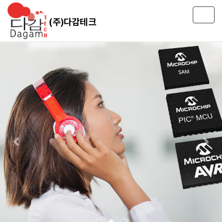
T
(주)다감테크
o
g
g
l
e
n
a
v
i
g
a
t
i
o
n