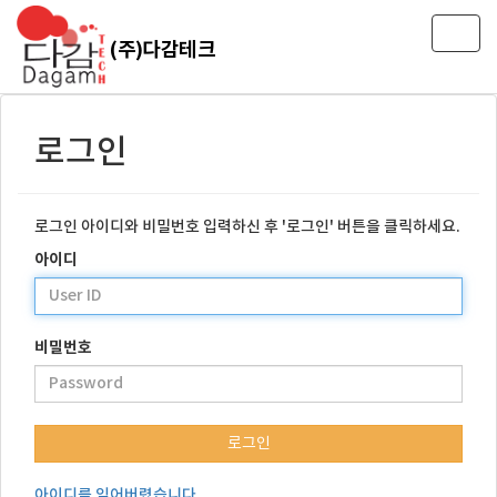
T
(주)다감테크
o
g
g
l
로그인
e
n
a
v
로그인 아이디와 비밀번호 입력하신 후 '로그인' 버튼을 클릭하세요.
i
g
아이디
a
t
i
o
비밀번호
n
로그인
아이디를 잊어버렸습니다.